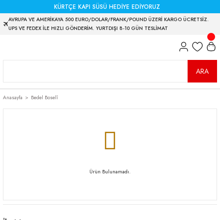
KÜRTÇE KAPI SÜSÜ HEDİYE EDİYORUZ
AVRUPA VE AMERİKAYA 500 EURO/DOLAR/FRANK/POUND ÜZERİ KARGO ÜCRETSİZ.
UPS VE FEDEX İLE HIZLI GÖNDERİM. YURTDIŞI 8-10 GÜN TESLİMAT
ARA
Anasayfa
Bedel Boselî
Ürün Bulunamadı.