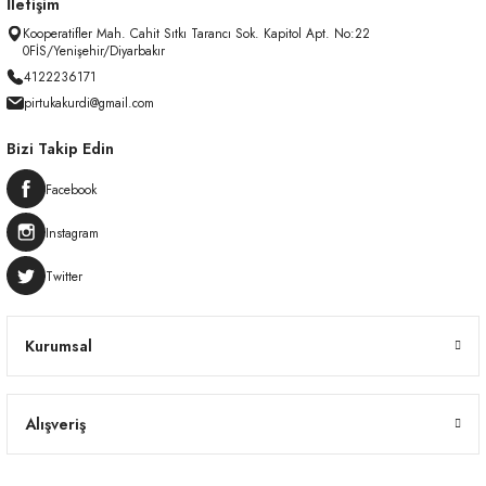
İletişim
Kooperatifler Mah. Cahit Sıtkı Tarancı Sok. Kapitol Apt. No:22
0FİS/Yenişehir/Diyarbakır
4122236171
pirtukakurdi@gmail.com
Bizi Takip Edin
Facebook
Instagram
Twitter
Kurumsal
Alışveriş