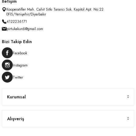
İletişim
Kooperatifler Mah. Cahit Sıtkı Tarancı Sok. Kapitol Apt. No:22
0FİS/Yenişehir/Diyarbakır
4122236171
pirtukakurdi@gmail.com
Bizi Takip Edin
Facebook
Instagram
Twitter
Kurumsal
Alışveriş