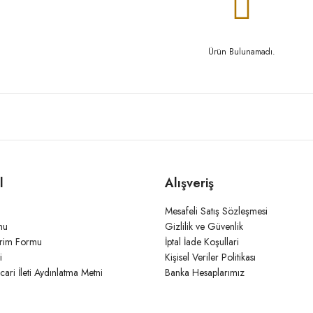
Ürün Bulunamadı.
l
Alışveriş
Mesafeli Satış Sözleşmesi
mu
Gizlilik ve Güvenlik
irim Formu
İptal İade Koşullari
i
Kişisel Veriler Politikası
icari İleti Aydınlatma Metni
Banka Hesaplarımız