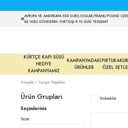
AVRUPA VE AMERİKAYA 500 EURO/DOLAR/FRANK/POUND ÜZER
İLE HIZLI GÖNDERİM. YURTDIŞI 8-10 GÜN TESLİMAT
KÜRTÇE KAPI SÜSÜ
KAMPANYADAKİ
PIRTUKAKUR
HEDİYE
ÜRÜNLER
ÖZEL SETLE
KAMPANYAMIZ
Anasayfa
Cengiz Dağdelen
Ürün Grupları
Stoktakiler
Seçimleriniz
Yazar