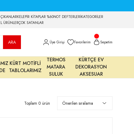
 ÇIKANLAR
KELEPİR KİTAPLAR %60
NOT DEFTERLERİ
KATEGORİLER
EL ÜRÜNLER
ÇOK SATANLAR
ARA
Üye Girişi
Favorilerim
Sepetim
TERMOS
KÜRTÇE EV
IMIZ
KÜRT MOTİFLİ
MATARA
DEKORASYON
MDE
TABLOLARIMIZ
SULUK
AKSESUAR
Toplam 0 ürün