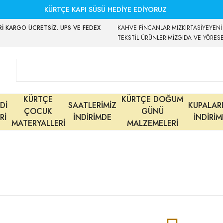
KÜRTÇE KAPI SÜSÜ HEDİYE EDİYORUZ
İ KARGO ÜCRETSİZ. UPS VE FEDEX
KAHVE FİNCANLARIMIZ
KIRTASİYE
YENİ
TEKSTİL ÜRÜNLERİMİZ
GIDA VE YÖRES
KÜRTÇE
KÜRTÇE DOĞUM
Dİ
SAATLERİMİZ
KUPALAR
ÇOCUK
GÜNÜ
Rİ
İNDİRİMDE
İNDİRİ
MATERYALLERİ
MALZEMELERİ