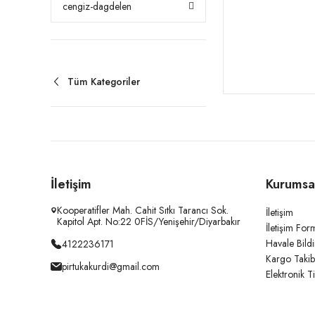
cengiz-dagdelen
Tüm Kategoriler
İletişim
Kurumsa
Kooperatifler Mah. Cahit Sıtkı Tarancı Sok.
İletişim
Kapitol Apt. No:22 0FİS/Yenişehir/Diyarbakır
İletişim For
Havale Bild
4122236171
Kargo Takib
pirtukakurdi@gmail.com
Elektronik T