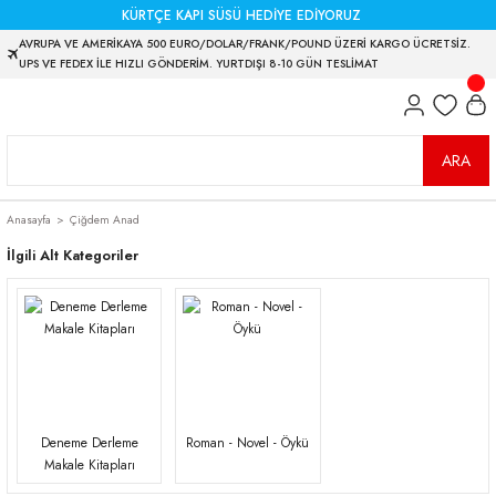
KÜRTÇE KAPI SÜSÜ HEDİYE EDİYORUZ
AVRUPA VE AMERİKAYA 500 EURO/DOLAR/FRANK/POUND ÜZERİ KARGO ÜCRETSİZ.
UPS VE FEDEX İLE HIZLI GÖNDERİM. YURTDIŞI 8-10 GÜN TESLİMAT
ARA
Anasayfa
Çiğdem Anad
İlgili Alt Kategoriler
Deneme Derleme
Roman - Novel - Öykü
Makale Kitapları