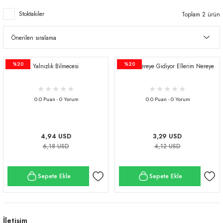
Stoktakiler
Toplam 2 ürün
%20
%20
Yalnızlık Bilmecesi
Aklım Nereye Gidiyor Ellerim Nereye
0.0 Puan - 0 Yorum
0.0 Puan - 0 Yorum
4,94 USD
3,29 USD
6,18 USD
4,12 USD
Sepete Ekle
Sepete Ekle
İletişim