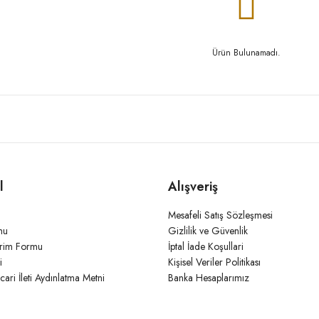
Ürün Bulunamadı.
l
Alışveriş
Mesafeli Satış Sözleşmesi
mu
Gizlilik ve Güvenlik
irim Formu
İptal İade Koşullari
i
Kişisel Veriler Politikası
icari İleti Aydınlatma Metni
Banka Hesaplarımız