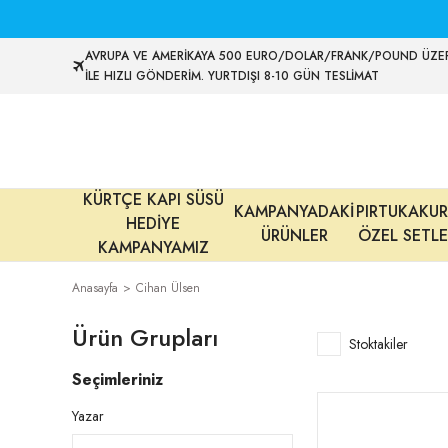
AVRUPA VE AMERİKAYA 500 EURO/DOLAR/FRANK/POUND ÜZER
İLE HIZLI GÖNDERİM. YURTDIŞI 8-10 GÜN TESLİMAT
KÜRTÇE KAPI SÜSÜ
KAMPANYADAKİ
PIRTUKAKUR
HEDİYE
ÜRÜNLER
ÖZEL SETLE
KAMPANYAMIZ
Anasayfa
Cihan Ülsen
Ürün Grupları
Stoktakiler
Seçimleriniz
Yazar