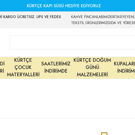
KÜRTÇE KAPI SÜSÜ HEDİYE EDİYORUZ
İ KARGO ÜCRETSİZ. UPS VE FEDEX
KAHVE FİNCANLARIMIZ
KIRTASİYE
YENİ
TEKSTİL ÜRÜNLERİMİZ
GIDA VE YÖRES
KÜRTÇE
KÜRTÇE DOĞUM
Dİ
SAATLERİMİZ
KUPALAR
ÇOCUK
GÜNÜ
Rİ
İNDİRİMDE
İNDİRİ
MATERYALLERİ
MALZEMELERİ