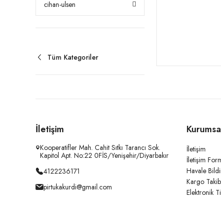
cihan-ulsen
Tüm Kategoriler
İletişim
Kurumsa
Kooperatifler Mah. Cahit Sıtkı Tarancı Sok.
İletişim
Kapitol Apt. No:22 0FİS/Yenişehir/Diyarbakır
İletişim For
Havale Bild
4122236171
Kargo Takib
pirtukakurdi@gmail.com
Elektronik T