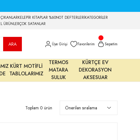
 ÇIKANLAR
KELEPİR KİTAPLAR %60
NOT DEFTERLERİ
KATEGORİLER
EL ÜRÜNLER
ÇOK SATANLAR
ARA
Üye Girişi
Favorilerim
Sepetim
TERMOS
KÜRTÇE EV
IMIZ
KÜRT MOTİFLİ
MATARA
DEKORASYON
MDE
TABLOLARIMIZ
SULUK
AKSESUAR
Toplam 0 ürün