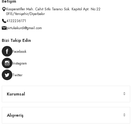
İletişim
Kooperatifler Mah. Cahit Sıtkı Tarancı Sok. Kapitol Apt. No:22
0FİS/Yenişehir/Diyarbakır
4122236171
pirtukakurdi@gmail.com
Bizi Takip Edin
Facebook
Instagram
Twitter
Kurumsal
Alışveriş