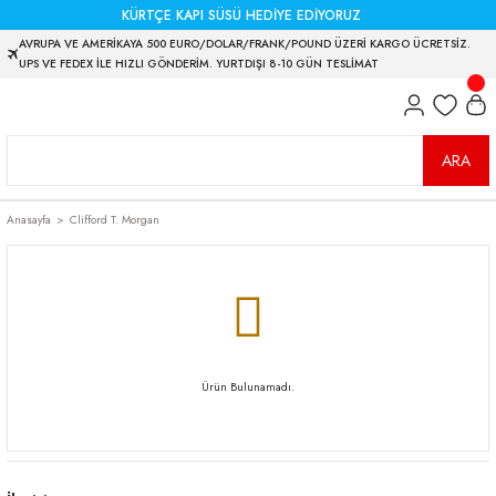
KÜRTÇE KAPI SÜSÜ HEDİYE EDİYORUZ
AVRUPA VE AMERİKAYA 500 EURO/DOLAR/FRANK/POUND ÜZERİ KARGO ÜCRETSİZ.
UPS VE FEDEX İLE HIZLI GÖNDERİM. YURTDIŞI 8-10 GÜN TESLİMAT
ARA
Anasayfa
Clifford T. Morgan
Ürün Bulunamadı.