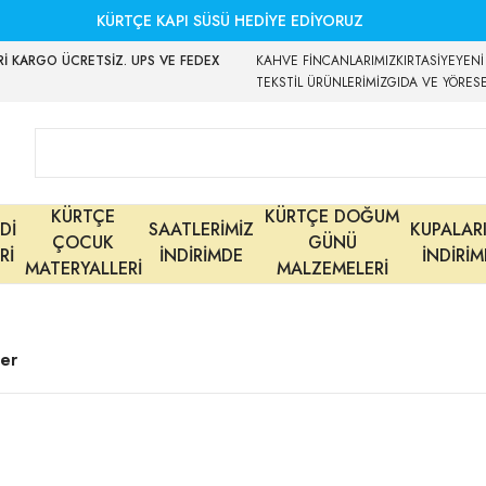
KÜRTÇE KAPI SÜSÜ HEDİYE EDİYORUZ
İ KARGO ÜCRETSİZ. UPS VE FEDEX
KAHVE FİNCANLARIMIZ
KIRTASİYE
YENİ
TEKSTİL ÜRÜNLERİMİZ
GIDA VE YÖRES
KÜRTÇE
KÜRTÇE DOĞUM
Dİ
SAATLERİMİZ
KUPALAR
ÇOCUK
GÜNÜ
Rİ
İNDİRİMDE
İNDİRİ
MATERYALLERİ
MALZEMELERİ
ler