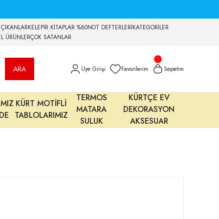
 ÇIKANLAR
KELEPİR KİTAPLAR %60
NOT DEFTERLERİ
KATEGORİLER
EL ÜRÜNLER
ÇOK SATANLAR
ARA
Üye Girişi
Favorilerim
Sepetim
TERMOS
KÜRTÇE EV
IMIZ
KÜRT MOTİFLİ
MATARA
DEKORASYON
MDE
TABLOLARIMIZ
SULUK
AKSESUAR