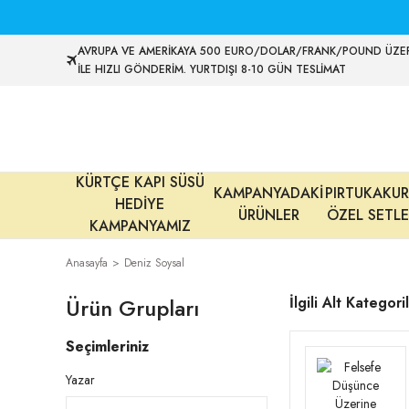
AVRUPA VE AMERİKAYA 500 EURO/DOLAR/FRANK/POUND ÜZER
İLE HIZLI GÖNDERİM. YURTDIŞI 8-10 GÜN TESLİMAT
KÜRTÇE KAPI SÜSÜ
KAMPANYADAKİ
PIRTUKAKUR
HEDİYE
ÜRÜNLER
ÖZEL SETLE
KAMPANYAMIZ
Anasayfa
Deniz Soysal
Ürün Grupları
İlgili Alt Kategori
Seçimleriniz
Yazar