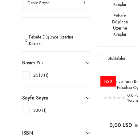
Deniz Soysal
Felsefe
Düşünce
Üzerine
Kitaplar
Felsefe Düşünce Üzerine
Kitaplar
Stoktakiler
Basım Yılı
2018 (1)
İdeler ve Tanrı Bi
%20
Felsefesi Ö
0.0 Pu
Sayfa Sayısı
Yorum
230 (1)
0,00 USD
0
ISBN