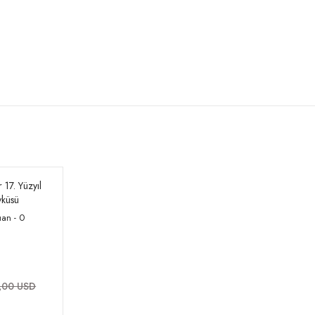
r 17. Yüzyıl
yküsü
an - 0
,00 USD