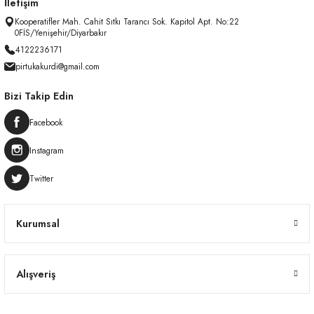
İletişim
Kooperatifler Mah. Cahit Sıtkı Tarancı Sok. Kapitol Apt. No:22
0FİS/Yenişehir/Diyarbakır
4122236171
pirtukakurdi@gmail.com
Bizi Takip Edin
Facebook
Instagram
Twitter
Kurumsal
Alışveriş