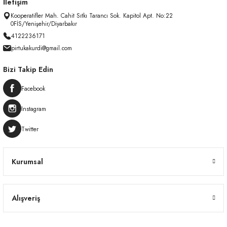
İletişim
Kooperatifler Mah. Cahit Sıtkı Tarancı Sok. Kapitol Apt. No:22
0FİS/Yenişehir/Diyarbakır
4122236171
pirtukakurdi@gmail.com
Bizi Takip Edin
Facebook
Instagram
Twitter
Kurumsal
Alışveriş