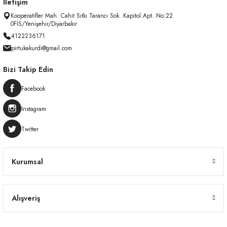
İletişim
Kooperatifler Mah. Cahit Sıtkı Tarancı Sok. Kapitol Apt. No:22
0FİS/Yenişehir/Diyarbakır
4122236171
pirtukakurdi@gmail.com
Bizi Takip Edin
Facebook
Instagram
Twitter
Kurumsal
Alışveriş