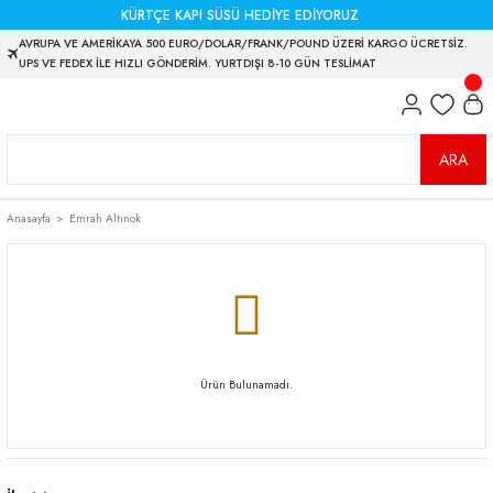
KÜRTÇE KAPI SÜSÜ HEDİYE EDİYORUZ
AVRUPA VE AMERİKAYA 500 EURO/DOLAR/FRANK/POUND ÜZERİ KARGO ÜCRETSİZ.
UPS VE FEDEX İLE HIZLI GÖNDERİM. YURTDIŞI 8-10 GÜN TESLİMAT
ARA
Anasayfa
Emrah Altınok
Ürün Bulunamadı.