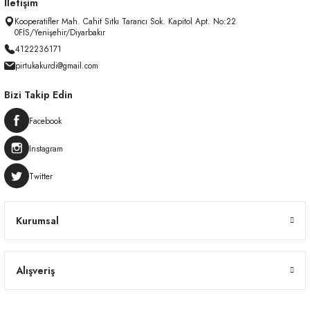
İletişim
Kooperatifler Mah. Cahit Sıtkı Tarancı Sok. Kapitol Apt. No:22
0FİS/Yenişehir/Diyarbakır
4122236171
pirtukakurdi@gmail.com
Bizi Takip Edin
Facebook
Instagram
Twitter
Kurumsal
Alışveriş