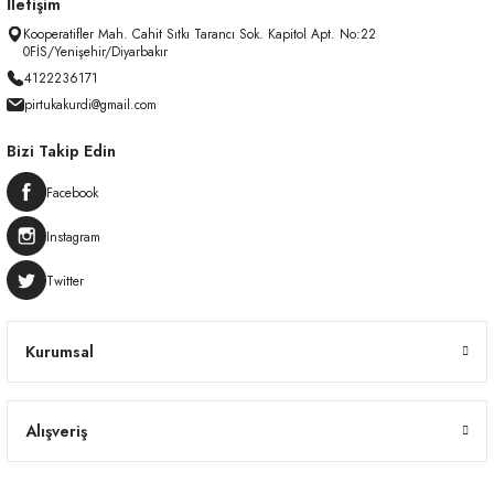
İletişim
Kooperatifler Mah. Cahit Sıtkı Tarancı Sok. Kapitol Apt. No:22
0FİS/Yenişehir/Diyarbakır
4122236171
pirtukakurdi@gmail.com
Bizi Takip Edin
Facebook
Instagram
Twitter
Kurumsal
Alışveriş