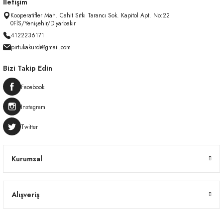
İletişim
Kooperatifler Mah. Cahit Sıtkı Tarancı Sok. Kapitol Apt. No:22
0FİS/Yenişehir/Diyarbakır
4122236171
pirtukakurdi@gmail.com
Bizi Takip Edin
Facebook
Instagram
Twitter
Kurumsal
Alışveriş