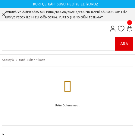
KÜRTÇE KAPI SÜSÜ HEDİYE EDİYORUZ
AVRUPA VE AMERİKAYA 500 EURO/DOLAR/FRANK/POUND ÜZERİ KARGO ÜCRETSİZ.
UPS VE FEDEX İLE HIZLI GÖNDERİM. YURTDIŞI 8-10 GÜN TESLİMAT
ARA
Anasayfa
Fatih Sultan Yılmaz
Ürün Bulunamadı.