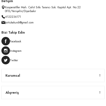
İletişim
Kooperatifler Mah. Cahit Sıtkı Tarancı Sok. Kapitol Apt. No:22
0FİS/Yenişehir/Diyarbakır
4122236171
pirtukakurdi@gmail.com
Bizi Takip Edin
Facebook
Instagram
Twitter
Kurumsal
Alışveriş