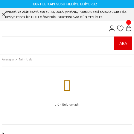
KÜRTÇE KAPI SÜSÜ HEDİYE EDİYORUZ
AVRUPA VE AMERİKAYA 500 EURO/DOLAR/FRANK/POUND ÜZERİ KARGO ÜCRETSİZ.
UPS VE FEDEX İLE HIZLI GÖNDERİM. YURTDIŞI 8-10 GÜN TESLİMAT
ARA
Anasayfa
Fatih Uslu
Ürün Bulunamadı.