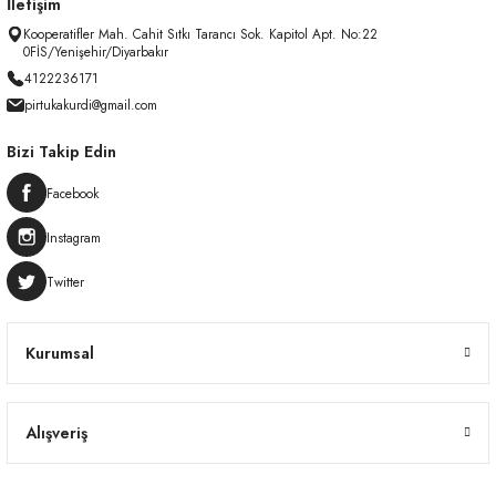
İletişim
Kooperatifler Mah. Cahit Sıtkı Tarancı Sok. Kapitol Apt. No:22
0FİS/Yenişehir/Diyarbakır
4122236171
pirtukakurdi@gmail.com
Bizi Takip Edin
Facebook
Instagram
Twitter
Kurumsal
Alışveriş