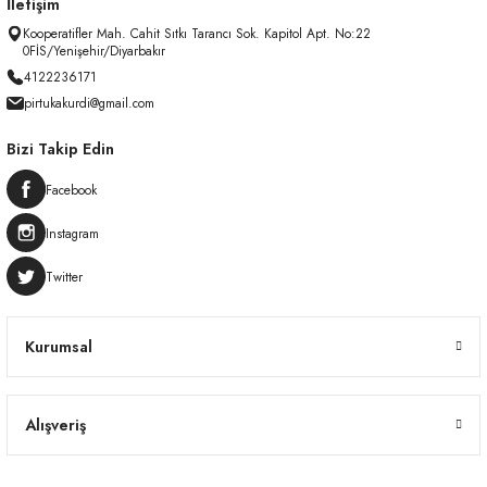
İletişim
Kooperatifler Mah. Cahit Sıtkı Tarancı Sok. Kapitol Apt. No:22
0FİS/Yenişehir/Diyarbakır
4122236171
pirtukakurdi@gmail.com
Bizi Takip Edin
Facebook
Instagram
Twitter
Kurumsal
Alışveriş