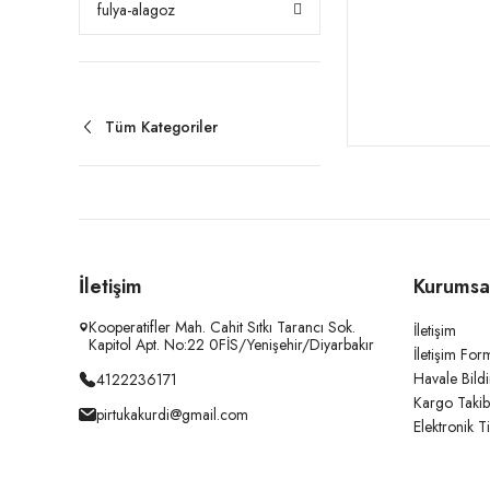
fulya-alagoz
Tüm Kategoriler
İletişim
Kurumsa
Kooperatifler Mah. Cahit Sıtkı Tarancı Sok.
İletişim
Kapitol Apt. No:22 0FİS/Yenişehir/Diyarbakır
İletişim For
Havale Bild
4122236171
Kargo Takib
pirtukakurdi@gmail.com
Elektronik T