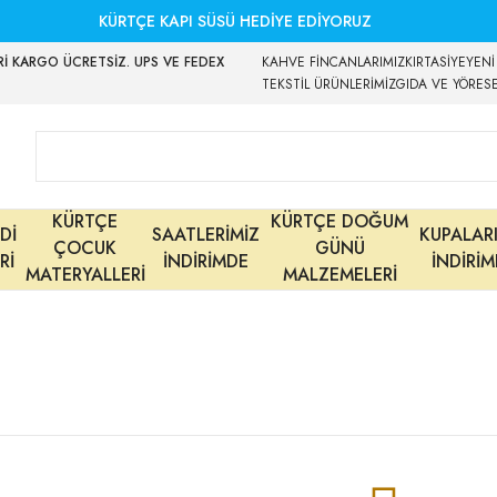
KÜRTÇE KAPI SÜSÜ HEDİYE EDİYORUZ
İ KARGO ÜCRETSİZ. UPS VE FEDEX
KAHVE FİNCANLARIMIZ
KIRTASİYE
YENİ
TEKSTİL ÜRÜNLERİMİZ
GIDA VE YÖRES
KÜRTÇE
KÜRTÇE DOĞUM
Dİ
SAATLERİMİZ
KUPALAR
ÇOCUK
GÜNÜ
Rİ
İNDİRİMDE
İNDİRİ
MATERYALLERİ
MALZEMELERİ