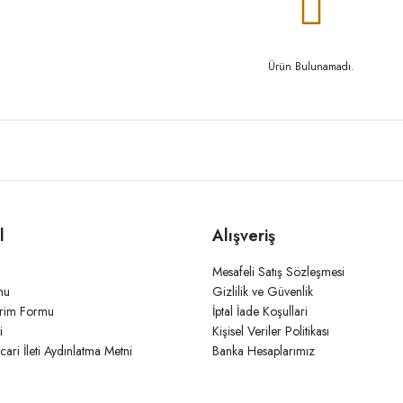
Ürün Bulunamadı.
l
Alışveriş
Mesafeli Satış Sözleşmesi
mu
Gizlilik ve Güvenlik
irim Formu
İptal İade Koşullari
i
Kişisel Veriler Politikası
icari İleti Aydınlatma Metni
Banka Hesaplarımız