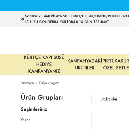
AVRUPA VE AMERİKAYA 500 EURO/DOLAR/FRANK/POUND ÜZER
İLE HIZLI GÖNDERİM. YURTDIŞI 8-10 GÜN TESLİMAT
KÜRTÇE KAPI SÜSÜ
KAMPANYADAKİ
PIRTUKAKUR
HEDİYE
ÜRÜNLER
ÖZEL SETLE
KAMPANYAMIZ
Anasayfa
Fulya Alagöz
Ürün Grupları
Stoktakiler
Seçimleriniz
Yazar