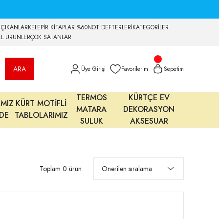
 ÇIKANLAR
KELEPİR KİTAPLAR %60
NOT DEFTERLERİ
KATEGORİLER
EL ÜRÜNLER
ÇOK SATANLAR
ARA
Üye Girişi
Favorilerim
Sepetim
TERMOS
KÜRTÇE EV
IMIZ
KÜRT MOTİFLİ
MATARA
DEKORASYON
MDE
TABLOLARIMIZ
SULUK
AKSESUAR
Toplam 0 ürün