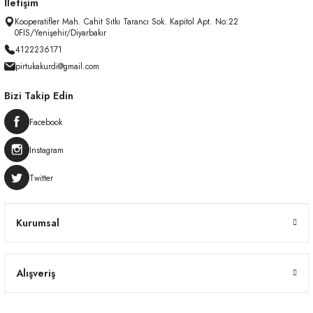
İletişim
Kooperatifler Mah. Cahit Sıtkı Tarancı Sok. Kapitol Apt. No:22
0FİS/Yenişehir/Diyarbakır
4122236171
pirtukakurdi@gmail.com
Bizi Takip Edin
Facebook
Instagram
Twitter
Kurumsal
Alışveriş