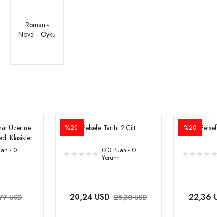
Roman -
Novel - Öykü
nat Üzerine
Felsefe Tarihi 2.Cilt
Felsef
%20
%20
edi Klasikler
an - 0
0.0 Puan - 0
Yorum
20,24 USD
22,36 
,77 USD
25,30 USD