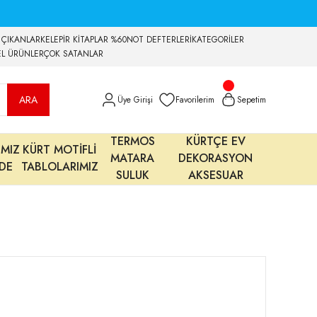
 ÇIKANLAR
KELEPİR KİTAPLAR %60
NOT DEFTERLERİ
KATEGORİLER
EL ÜRÜNLER
ÇOK SATANLAR
ARA
Üye Girişi
Favorilerim
Sepetim
TERMOS
KÜRTÇE EV
IMIZ
KÜRT MOTİFLİ
MATARA
DEKORASYON
MDE
TABLOLARIMIZ
SULUK
AKSESUAR