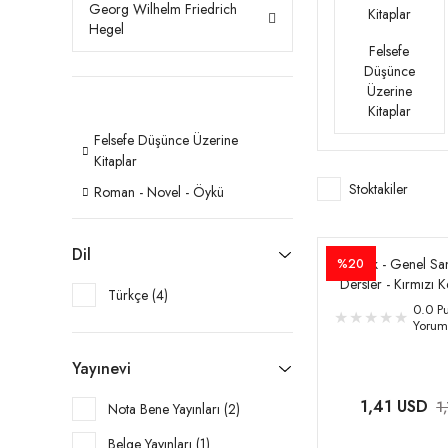
Georg Wilhelm Friedrich
Hegel
Felsefe
Düşünce
Üzerine
Kitaplar
Felsefe Düşünce Üzerine
Kitaplar
Stoktakiler
Roman - Novel - Öykü
Dil
Estetik - Genel Sa
%20
Dersler - Kırmızı K
Türkçe (4)
0.0 Pu
Yorum
Yayınevi
1,41 USD
1
Nota Bene Yayınları (2)
Belge Yayınları (1)