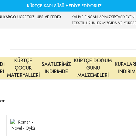
KÜRTÇE KAPI SÜSÜ HEDİYE EDİYORUZ
İ KARGO ÜCRETSİZ. UPS VE FEDEX
KAHVE FİNCANLARIMIZ
KIRTASİYE
YENİ
TEKSTİL ÜRÜNLERİMİZ
GIDA VE YÖRES
KÜRTÇE
KÜRTÇE DOĞUM
Dİ
SAATLERİMİZ
KUPALAR
ÇOCUK
GÜNÜ
Rİ
İNDİRİMDE
İNDİRİ
MATERYALLERİ
MALZEMELERİ
ler