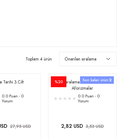
Toplam 4 ürün
Son kalan ürün:
2
e Tarihi 3.Cilt
Karalama Defterinden
%20
Aforizmalar
0.0 Puan - 0
0.0 Puan - 0
Yorum
Yorum
USD
2,82 USD
27,95 USD
3,53 USD