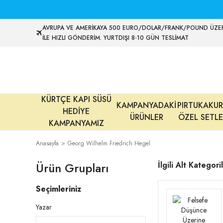
AVRUPA VE AMERİKAYA 500 EURO/DOLAR/FRANK/POUND ÜZER
İLE HIZLI GÖNDERİM. YURTDIŞI 8-10 GÜN TESLİMAT
KÜRTÇE KAPI SÜSÜ
KAMPANYADAKİ
PIRTUKAKUR
HEDİYE
ÜRÜNLER
ÖZEL SETLE
KAMPANYAMIZ
Anasayfa
Georg Wilhelm Friedrich Hegel
Ürün Grupları
İlgili Alt Kategori
Seçimleriniz
Yazar