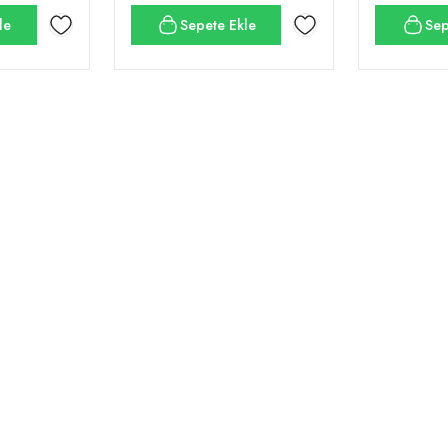
le
Sepete Ekle
Sep