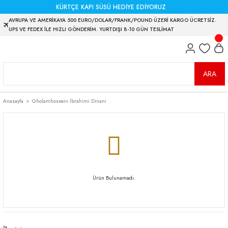
KÜRTÇE KAPI SÜSÜ HEDİYE EDİYORUZ
AVRUPA VE AMERİKAYA 500 EURO/DOLAR/FRANK/POUND ÜZERİ KARGO ÜCRETSİZ.
UPS VE FEDEX İLE HIZLI GÖNDERİM. YURTDIŞI 8-10 GÜN TESLİMAT
ARA
Anasayfa
Gholamhossein İbrahimi Dinani
Ürün Bulunamadı.