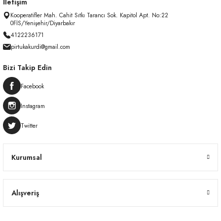
İletişim
Kooperatifler Mah. Cahit Sıtkı Tarancı Sok. Kapitol Apt. No:22
0FİS/Yenişehir/Diyarbakır
4122236171
pirtukakurdi@gmail.com
Bizi Takip Edin
Facebook
Instagram
Twitter
Kurumsal
Alışveriş