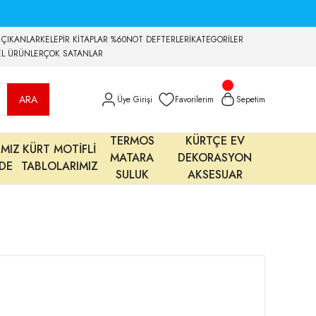
 ÇIKANLAR
KELEPİR KİTAPLAR %60
NOT DEFTERLERİ
KATEGORİLER
EL ÜRÜNLER
ÇOK SATANLAR
ARA
Üye Girişi
Favorilerim
Sepetim
TERMOS
KÜRTÇE EV
IMIZ
KÜRT MOTİFLİ
MATARA
DEKORASYON
MDE
TABLOLARIMIZ
SULUK
AKSESUAR