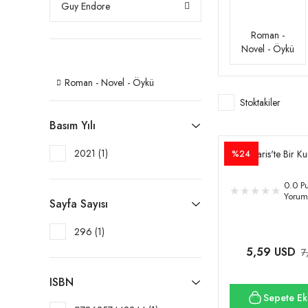
Guy Endore
Roman -
Novel - Öykü
Roman - Novel - Öykü
Stoktakiler
Basım Yılı
2021 (1)
Paris'te Bir K
%24
0.0 Pu
Yorum
Sayfa Sayısı
296 (1)
5,59 USD
7
ISBN
Sepete Ek