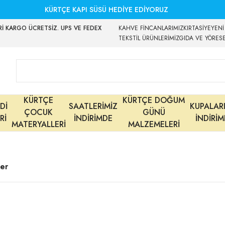
KÜRTÇE KAPI SÜSÜ HEDİYE EDİYORUZ
İ KARGO ÜCRETSİZ. UPS VE FEDEX
KAHVE FİNCANLARIMIZ
KIRTASİYE
YENİ
TEKSTİL ÜRÜNLERİMİZ
GIDA VE YÖRES
KÜRTÇE
KÜRTÇE DOĞUM
Dİ
SAATLERİMİZ
KUPALAR
ÇOCUK
GÜNÜ
Rİ
İNDİRİMDE
İNDİRİ
MATERYALLERİ
MALZEMELERİ
ler