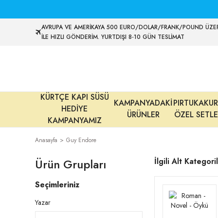
AVRUPA VE AMERİKAYA 500 EURO/DOLAR/FRANK/POUND ÜZER
İLE HIZLI GÖNDERİM. YURTDIŞI 8-10 GÜN TESLİMAT
KÜRTÇE KAPI SÜSÜ
KAMPANYADAKİ
PIRTUKAKUR
HEDİYE
ÜRÜNLER
ÖZEL SETLE
KAMPANYAMIZ
Anasayfa
Guy Endore
Ürün Grupları
İlgili Alt Kategori
Seçimleriniz
Yazar