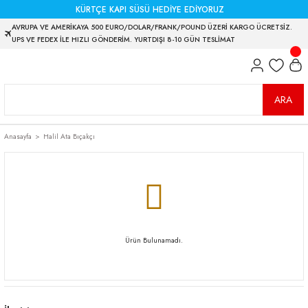
KÜRTÇE KAPI SÜSÜ HEDİYE EDİYORUZ
AVRUPA VE AMERİKAYA 500 EURO/DOLAR/FRANK/POUND ÜZERİ KARGO ÜCRETSİZ.
UPS VE FEDEX İLE HIZLI GÖNDERİM. YURTDIŞI 8-10 GÜN TESLİMAT
ARA
Anasayfa
Halil Ata Bıçakçı
Ürün Bulunamadı.