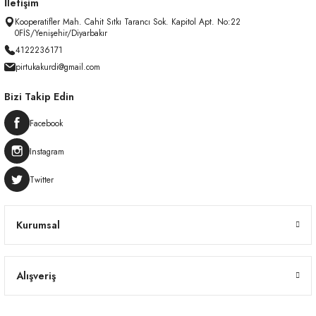
İletişim
Kooperatifler Mah. Cahit Sıtkı Tarancı Sok. Kapitol Apt. No:22
0FİS/Yenişehir/Diyarbakır
4122236171
pirtukakurdi@gmail.com
Bizi Takip Edin
Facebook
Instagram
Twitter
Kurumsal
Alışveriş