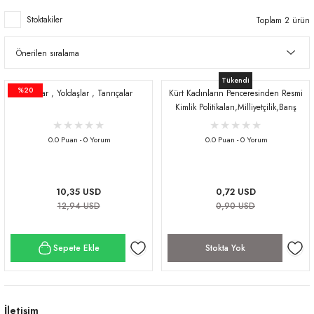
Stoktakiler
Toplam 2 ürün
Tükendi
%20
Analar , Yoldaşlar , Tanrıçalar
Kürt Kadınların Penceresinden Resmi
Kimlik Politikaları,Milliyetçilik,Barış
Mücadelesi
0.0 Puan - 0 Yorum
0.0 Puan - 0 Yorum
10,35 USD
0,72 USD
12,94 USD
0,90 USD
Sepete Ekle
Stokta Yok
İletişim