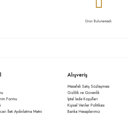
Ürün Bulunamadı.
l
Alışveriş
Mesafeli Satış Sözleşmesi
mu
Gizlilik ve Güvenlik
irim Formu
İptal İade Koşullari
i
Kişisel Veriler Politikası
icari İleti Aydınlatma Metni
Banka Hesaplarımız