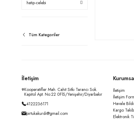
hatip-celebi
Tüm Kategoriler
İletişim
Kurumsa
Kooperatifler Mah. Cahit Sıtkı Tarancı Sok.
İletişim
Kapitol Apt. No:22 0FİS/Yenişehir/Diyarbakır
İletişim For
Havale Bild
4122236171
Kargo Takib
pirtukakurdi@gmail.com
Elektronik T