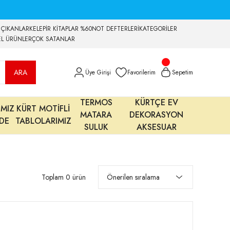
 ÇIKANLAR
KELEPİR KİTAPLAR %60
NOT DEFTERLERİ
KATEGORİLER
EL ÜRÜNLER
ÇOK SATANLAR
ARA
Üye Girişi
Favorilerim
Sepetim
TERMOS
KÜRTÇE EV
IMIZ
KÜRT MOTİFLİ
MATARA
DEKORASYON
MDE
TABLOLARIMIZ
SULUK
AKSESUAR
Toplam 0 ürün