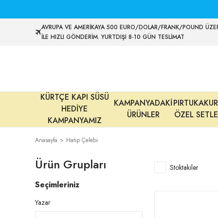
AVRUPA VE AMERİKAYA 500 EURO/DOLAR/FRANK/POUND ÜZER
İLE HIZLI GÖNDERİM. YURTDIŞI 8-10 GÜN TESLİMAT
KÜRTÇE KAPI SÜSÜ
KAMPANYADAKİ
PIRTUKAKUR
HEDİYE
ÜRÜNLER
ÖZEL SETLE
KAMPANYAMIZ
Anasayfa
Hatip Çelebi
Ürün Grupları
Stoktakiler
Seçimleriniz
Yazar