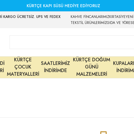
KÜRTÇE KAPI SÜSÜ HEDİYE EDİYORUZ
İ KARGO ÜCRETSİZ. UPS VE FEDEX
KAHVE FİNCANLARIMIZ
KIRTASİYE
YENİ
TEKSTİL ÜRÜNLERİMİZ
GIDA VE YÖRES
KÜRTÇE
KÜRTÇE DOĞUM
Dİ
SAATLERİMİZ
KUPALAR
ÇOCUK
GÜNÜ
Rİ
İNDİRİMDE
İNDİRİ
MATERYALLERİ
MALZEMELERİ