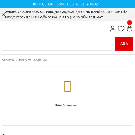
KÜRTÇE KAPI SÜSÜ HEDİYE EDİYORUZ
AVRUPA VE AMERİKAYA 500 EURO/DOLAR/FRANK/POUND ÜZERİ KARGO ÜCRETSİZ.
UPS VE FEDEX İLE HIZLI GÖNDERİM. YURTDIŞI 8-10 GÜN TESLİMAT
ARA
Anasayfa
Henry W. Longfellow
Ürün Bulunamadı.