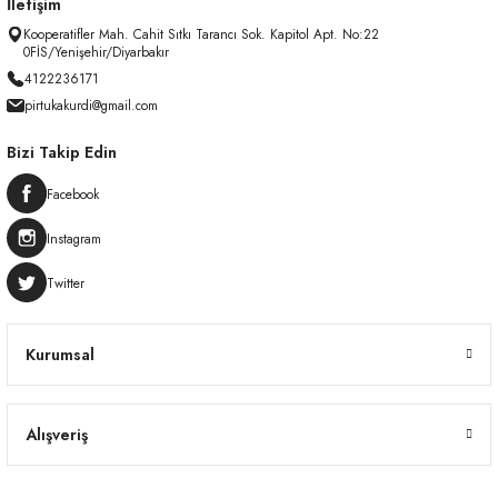
İletişim
Kooperatifler Mah. Cahit Sıtkı Tarancı Sok. Kapitol Apt. No:22
0FİS/Yenişehir/Diyarbakır
4122236171
pirtukakurdi@gmail.com
Bizi Takip Edin
Facebook
Instagram
Twitter
Kurumsal
Alışveriş