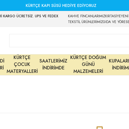
KÜRTÇE KAPI SÜSÜ HEDİYE EDİYORUZ
İ KARGO ÜCRETSİZ. UPS VE FEDEX
KAHVE FİNCANLARIMIZ
KIRTASİYE
YENİ
TEKSTİL ÜRÜNLERİMİZ
GIDA VE YÖRES
KÜRTÇE
KÜRTÇE DOĞUM
Dİ
SAATLERİMİZ
KUPALAR
ÇOCUK
GÜNÜ
Rİ
İNDİRİMDE
İNDİRİ
MATERYALLERİ
MALZEMELERİ