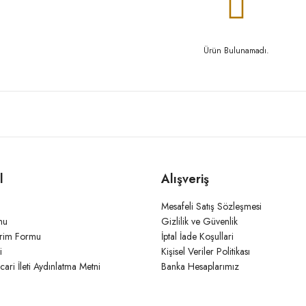
Ürün Bulunamadı.
l
Alışveriş
Mesafeli Satış Sözleşmesi
mu
Gizlilik ve Güvenlik
irim Formu
İptal İade Koşullari
i
Kişisel Veriler Politikası
icari İleti Aydınlatma Metni
Banka Hesaplarımız