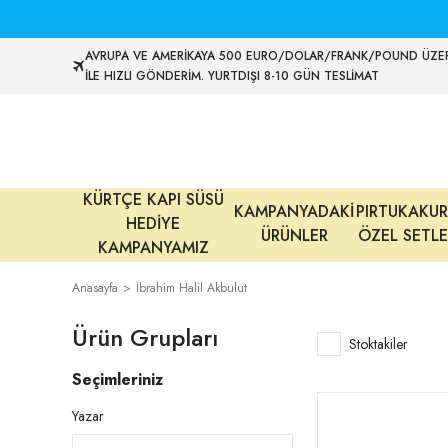
AVRUPA VE AMERİKAYA 500 EURO/DOLAR/FRANK/POUND ÜZER
İLE HIZLI GÖNDERİM. YURTDIŞI 8-10 GÜN TESLİMAT
KÜRTÇE KAPI SÜSÜ
KAMPANYADAKİ
PIRTUKAKUR
HEDİYE
ÜRÜNLER
ÖZEL SETLE
KAMPANYAMIZ
Anasayfa
İbrahim Halil Akbulut
Ürün Grupları
Stoktakiler
Seçimleriniz
Yazar