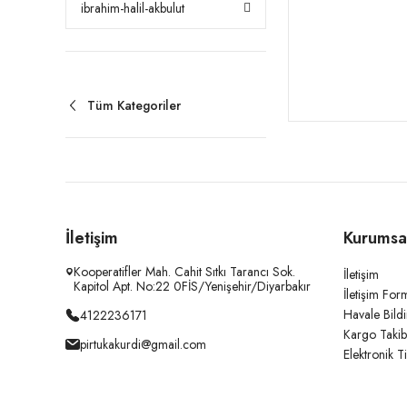
ibrahim-halil-akbulut
Tüm Kategoriler
İletişim
Kurumsa
Kooperatifler Mah. Cahit Sıtkı Tarancı Sok.
İletişim
Kapitol Apt. No:22 0FİS/Yenişehir/Diyarbakır
İletişim For
Havale Bild
4122236171
Kargo Takib
pirtukakurdi@gmail.com
Elektronik T