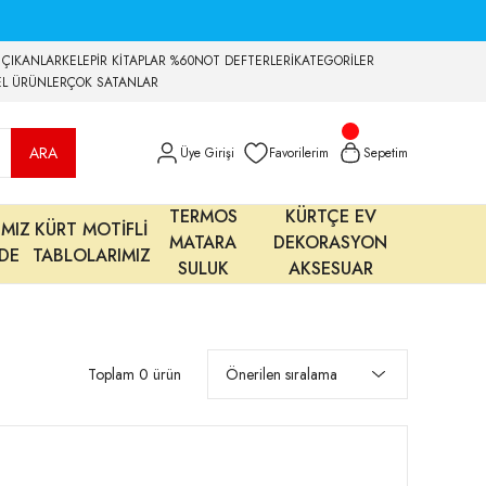
 ÇIKANLAR
KELEPİR KİTAPLAR %60
NOT DEFTERLERİ
KATEGORİLER
EL ÜRÜNLER
ÇOK SATANLAR
ARA
Üye Girişi
Favorilerim
Sepetim
TERMOS
KÜRTÇE EV
IMIZ
KÜRT MOTİFLİ
MATARA
DEKORASYON
MDE
TABLOLARIMIZ
SULUK
AKSESUAR
Toplam 0 ürün