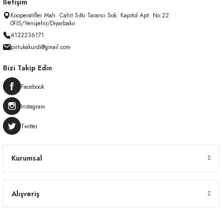
İletişim
Kooperatifler Mah. Cahit Sıtkı Tarancı Sok. Kapitol Apt. No:22
0FİS/Yenişehir/Diyarbakır
4122236171
pirtukakurdi@gmail.com
Bizi Takip Edin
Facebook
Instagram
Twitter
Kurumsal
Alışveriş