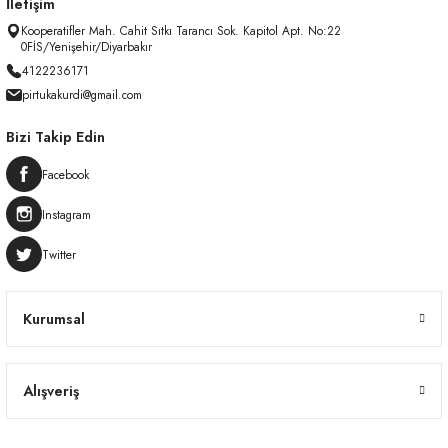
İletişim
Kooperatifler Mah. Cahit Sıtkı Tarancı Sok. Kapitol Apt. No:22
0FİS/Yenişehir/Diyarbakır
4122236171
pirtukakurdi@gmail.com
Bizi Takip Edin
Facebook
Instagram
Twitter
Kurumsal
Alışveriş