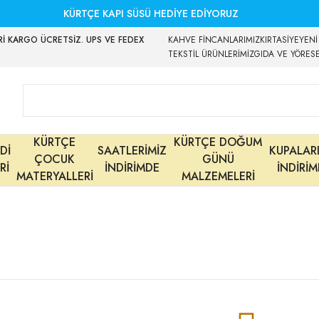
KÜRTÇE KAPI SÜSÜ HEDİYE EDİYORUZ
İ KARGO ÜCRETSİZ. UPS VE FEDEX
KAHVE FİNCANLARIMIZ
KIRTASİYE
YENİ
TEKSTİL ÜRÜNLERİMİZ
GIDA VE YÖRES
KÜRTÇE
KÜRTÇE DOĞUM
Dİ
SAATLERİMİZ
KUPALAR
ÇOCUK
GÜNÜ
Rİ
İNDİRİMDE
İNDİRİ
MATERYALLERİ
MALZEMELERİ