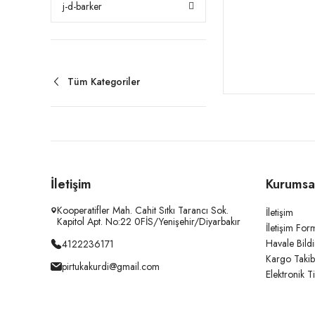
j-d-barker
Tüm Kategoriler
İletişim
Kurumsa
Kooperatifler Mah. Cahit Sıtkı Tarancı Sok.
İletişim
Kapitol Apt. No:22 0FİS/Yenişehir/Diyarbakır
İletişim For
Havale Bild
4122236171
Kargo Takib
pirtukakurdi@gmail.com
Elektronik T