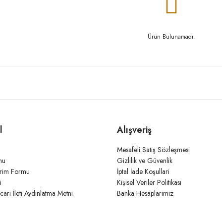
Ürün Bulunamadı.
l
Alışveriş
Mesafeli Satış Sözleşmesi
mu
Gizlilik ve Güvenlik
irim Formu
İptal İade Koşullari
i
Kişisel Veriler Politikası
icari İleti Aydınlatma Metni
Banka Hesaplarımız