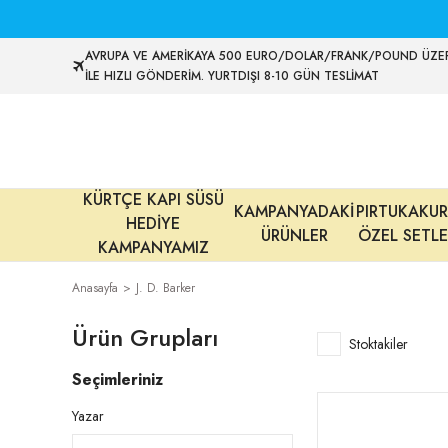
AVRUPA VE AMERİKAYA 500 EURO/DOLAR/FRANK/POUND ÜZER
İLE HIZLI GÖNDERİM. YURTDIŞI 8-10 GÜN TESLİMAT
KÜRTÇE KAPI SÜSÜ
KAMPANYADAKİ
PIRTUKAKUR
HEDİYE
ÜRÜNLER
ÖZEL SETLE
KAMPANYAMIZ
Anasayfa
J. D. Barker
Ürün Grupları
Stoktakiler
Seçimleriniz
Yazar