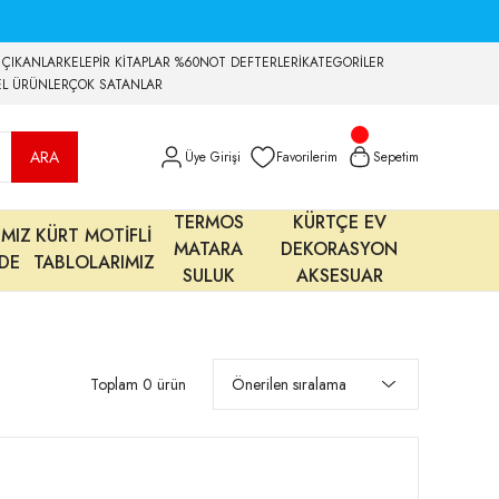
 ÇIKANLAR
KELEPİR KİTAPLAR %60
NOT DEFTERLERİ
KATEGORİLER
EL ÜRÜNLER
ÇOK SATANLAR
ARA
Üye Girişi
Favorilerim
Sepetim
TERMOS
KÜRTÇE EV
IMIZ
KÜRT MOTİFLİ
MATARA
DEKORASYON
MDE
TABLOLARIMIZ
SULUK
AKSESUAR
Toplam 0 ürün