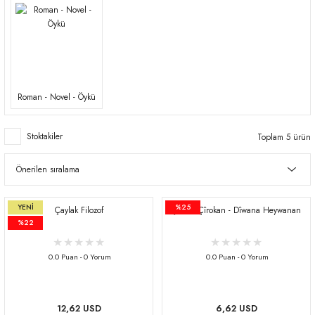
Roman - Novel - Öykü
Stoktakiler
Toplam 5 ürün
YENI
%25
Çaylak Filozof
Şikefta Çîrokan - Dîwana Heywanan
%22
0.0 Puan - 0 Yorum
0.0 Puan - 0 Yorum
12,62 USD
6,62 USD