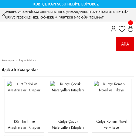
KÜRTÇE KAPI SÜSÜ HEDİYE EDİYORUZ
AVRUPA VE AMERİKAYA 500 EURO/DOLAR/FRANK/POUND ÜZERİ KARGO ÜCRETSİZ.
UPS VE FEDEX İLE HIZLI GÖNDERİM. YURTDIŞI 8-10 GÜN TESLİMAT
ARA
Anasayfa
Leyla Atabay
İlgili Alt Kategoriler
Kürt Tarihi ve
Kürtçe Çocuk
Kürtçe Roman Novel
Araştırmaları Kitapları
Materyalleri Kitapları
ve Hikaye