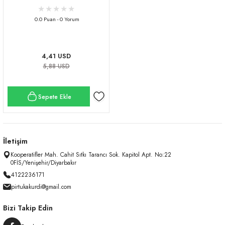
0.0 Puan - 0 Yorum
4,41 USD
5,88 USD
Sepete Ekle
İletişim
Kooperatifler Mah. Cahit Sıtkı Tarancı Sok. Kapitol Apt. No:22
0FİS/Yenişehir/Diyarbakır
4122236171
pirtukakurdi@gmail.com
Bizi Takip Edin