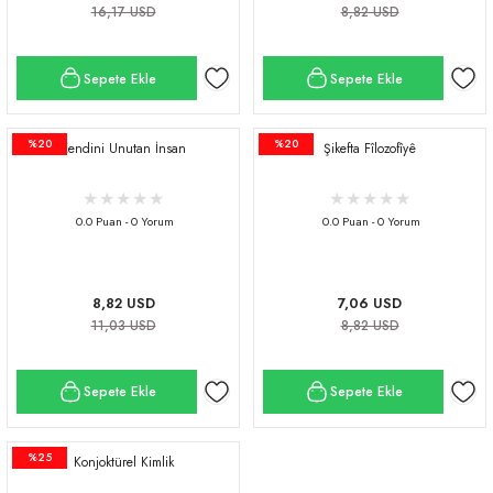
16,17 USD
8,82 USD
Sepete Ekle
Sepete Ekle
%20
%20
Kendini Unutan İnsan
Şikefta Fîlozofîyê
0.0 Puan - 0 Yorum
0.0 Puan - 0 Yorum
8,82 USD
7,06 USD
11,03 USD
8,82 USD
Sepete Ekle
Sepete Ekle
%25
Konjoktürel Kimlik