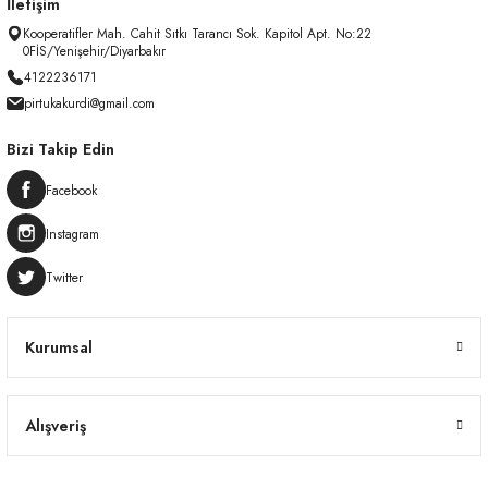
İletişim
Kooperatifler Mah. Cahit Sıtkı Tarancı Sok. Kapitol Apt. No:22
0FİS/Yenişehir/Diyarbakır
4122236171
pirtukakurdi@gmail.com
Bizi Takip Edin
Facebook
Instagram
Twitter
Kurumsal
Alışveriş