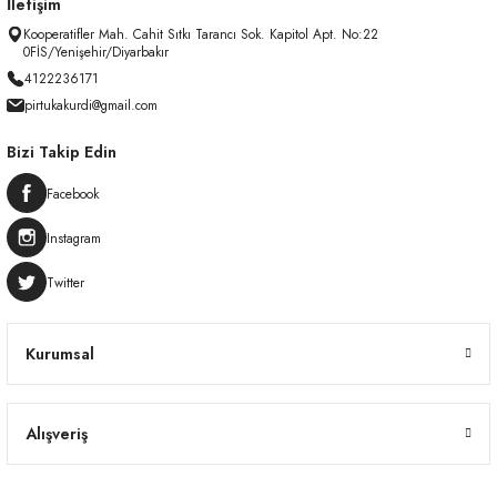
İletişim
Kooperatifler Mah. Cahit Sıtkı Tarancı Sok. Kapitol Apt. No:22
0FİS/Yenişehir/Diyarbakır
4122236171
pirtukakurdi@gmail.com
Bizi Takip Edin
Facebook
Instagram
Twitter
Kurumsal
Alışveriş