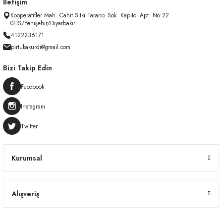
İletişim
Kooperatifler Mah. Cahit Sıtkı Tarancı Sok. Kapitol Apt. No:22
0FİS/Yenişehir/Diyarbakır
4122236171
pirtukakurdi@gmail.com
Bizi Takip Edin
Facebook
Instagram
Twitter
Kurumsal
Alışveriş