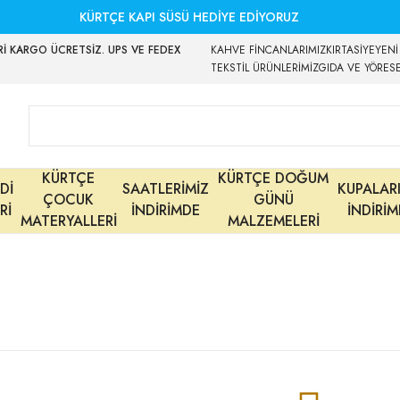
KÜRTÇE KAPI SÜSÜ HEDİYE EDİYORUZ
İ KARGO ÜCRETSİZ. UPS VE FEDEX
KAHVE FİNCANLARIMIZ
KIRTASİYE
YENİ
TEKSTİL ÜRÜNLERİMİZ
GIDA VE YÖRES
KÜRTÇE
KÜRTÇE DOĞUM
Dİ
SAATLERİMİZ
KUPALAR
ÇOCUK
GÜNÜ
Rİ
İNDİRİMDE
İNDİRİ
MATERYALLERİ
MALZEMELERİ