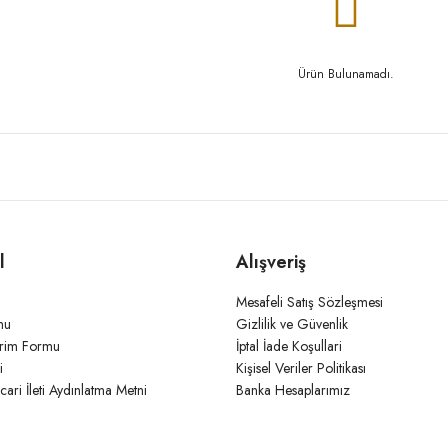
Ürün Bulunamadı.
l
Alışveriş
Mesafeli Satış Sözleşmesi
mu
Gizlilik ve Güvenlik
irim Formu
İptal İade Koşullari
i
Kişisel Veriler Politikası
icari İleti Aydınlatma Metni
Banka Hesaplarımız