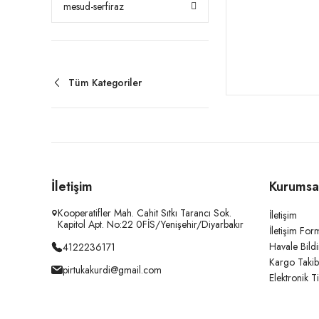
mesud-serfiraz
Tüm Kategoriler
İletişim
Kurumsa
Kooperatifler Mah. Cahit Sıtkı Tarancı Sok.
İletişim
Kapitol Apt. No:22 0FİS/Yenişehir/Diyarbakır
İletişim For
Havale Bild
4122236171
Kargo Takib
pirtukakurdi@gmail.com
Elektronik T