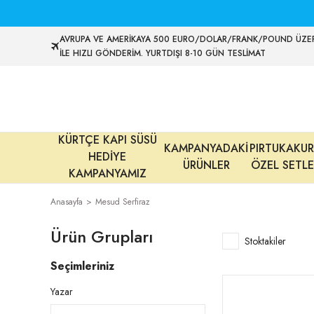
AVRUPA VE AMERİKAYA 500 EURO/DOLAR/FRANK/POUND ÜZER
İLE HIZLI GÖNDERİM. YURTDIŞI 8-10 GÜN TESLİMAT
KÜRTÇE KAPI SÜSÜ
KAMPANYADAKİ
PIRTUKAKUR
HEDİYE
ÜRÜNLER
ÖZEL SETLE
KAMPANYAMIZ
Anasayfa
Mesud Serfiraz
Ürün Grupları
Stoktakiler
Seçimleriniz
Yazar