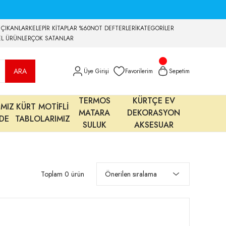
 ÇIKANLAR
KELEPİR KİTAPLAR %60
NOT DEFTERLERİ
KATEGORİLER
EL ÜRÜNLER
ÇOK SATANLAR
ARA
Üye Girişi
Favorilerim
Sepetim
TERMOS
KÜRTÇE EV
IMIZ
KÜRT MOTİFLİ
MATARA
DEKORASYON
MDE
TABLOLARIMIZ
SULUK
AKSESUAR
Toplam 0 ürün