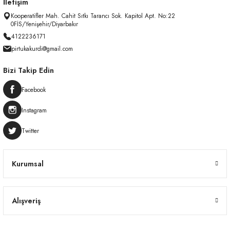
İletişim
Kooperatifler Mah. Cahit Sıtkı Tarancı Sok. Kapitol Apt. No:22
0FİS/Yenişehir/Diyarbakır
4122236171
pirtukakurdi@gmail.com
Bizi Takip Edin
Facebook
Instagram
Twitter
Kurumsal
Alışveriş