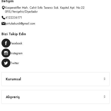
İletişim
Kooperatifler Mah. Cahit Sıtkı Tarancı Sok. Kapitol Apt. No:22
0FİS/Yenişehir/Diyarbakır
4122236171
pirtukakurdi@gmail.com
Bizi Takip Edin
Facebook
Instagram
Twitter
Kurumsal
Alışveriş