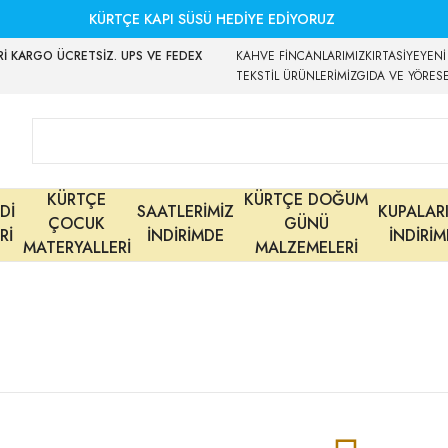
KÜRTÇE KAPI SÜSÜ HEDİYE EDİYORUZ
İ KARGO ÜCRETSİZ. UPS VE FEDEX
KAHVE FİNCANLARIMIZ
KIRTASİYE
YENİ
TEKSTİL ÜRÜNLERİMİZ
GIDA VE YÖRES
KÜRTÇE
KÜRTÇE DOĞUM
Dİ
SAATLERİMİZ
KUPALAR
ÇOCUK
GÜNÜ
Rİ
İNDİRİMDE
İNDİRİ
MATERYALLERİ
MALZEMELERİ