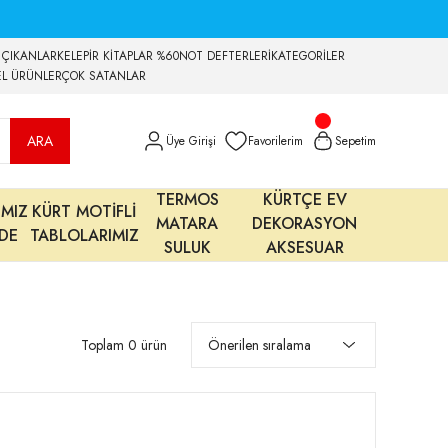
 ÇIKANLAR
KELEPİR KİTAPLAR %60
NOT DEFTERLERİ
KATEGORİLER
EL ÜRÜNLER
ÇOK SATANLAR
ARA
Üye Girişi
Favorilerim
Sepetim
TERMOS
KÜRTÇE EV
IMIZ
KÜRT MOTİFLİ
MATARA
DEKORASYON
MDE
TABLOLARIMIZ
SULUK
AKSESUAR
Toplam 0 ürün