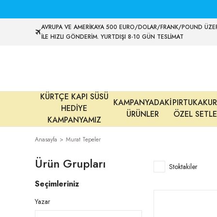
AVRUPA VE AMERİKAYA 500 EURO/DOLAR/FRANK/POUND ÜZER
İLE HIZLI GÖNDERİM. YURTDIŞI 8-10 GÜN TESLİMAT
KÜRTÇE KAPI SÜSÜ
KAMPANYADAKİ
PIRTUKAKUR
HEDİYE
ÜRÜNLER
ÖZEL SETLE
KAMPANYAMIZ
Anasayfa
Murat Tepeler
Ürün Grupları
Stoktakiler
Seçimleriniz
Yazar