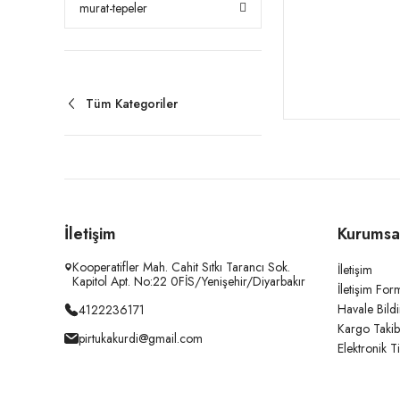
murat-tepeler
Tüm Kategoriler
İletişim
Kurumsa
Kooperatifler Mah. Cahit Sıtkı Tarancı Sok.
İletişim
Kapitol Apt. No:22 0FİS/Yenişehir/Diyarbakır
İletişim For
Havale Bild
4122236171
Kargo Takib
pirtukakurdi@gmail.com
Elektronik T