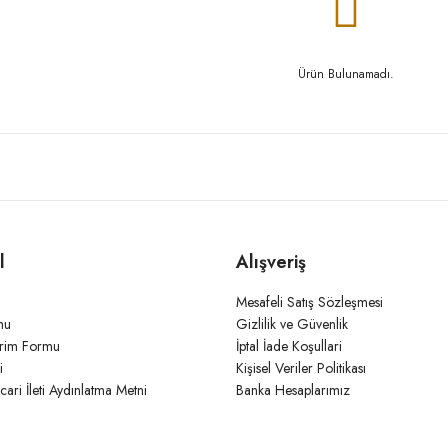
Ürün Bulunamadı.
l
Alışveriş
Mesafeli Satış Sözleşmesi
mu
Gizlilik ve Güvenlik
irim Formu
İptal İade Koşullari
i
Kişisel Veriler Politikası
icari İleti Aydınlatma Metni
Banka Hesaplarımız