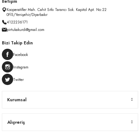
İletişim
Kooperatifler Mah. Cahit Sıtkı Tarancı Sok. Kapitol Apt. No:22
0FİS/Yenişehir/Diyarbakır
4122236171
pirtukakurdi@gmail.com
Bizi Takip Edin
Facebook
Instagram
Twitter
Kurumsal
Alışveriş