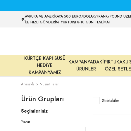
AVRUPA VE AMERİKAYA 500 EURO/DOLAR/FRANK/POUND ÜZER
İLE HIZLI GÖNDERİM. YURTDIŞI 8-10 GÜN TESLİMAT
KÜRTÇE KAPI SÜSÜ
KAMPANYADAKİ
PIRTUKAKUR
HEDİYE
ÜRÜNLER
ÖZEL SETLE
KAMPANYAMIZ
Anasayfa
Nusret Tarar
Ürün Grupları
Stoktakiler
Seçimleriniz
Yazar