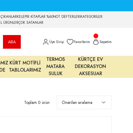
 ÇIKANLAR
KELEPİR KİTAPLAR %60
NOT DEFTERLERİ
KATEGORİLER
EL ÜRÜNLER
ÇOK SATANLAR
ARA
Üye Girişi
Favorilerim
Sepetim
TERMOS
KÜRTÇE EV
IMIZ
KÜRT MOTİFLİ
MATARA
DEKORASYON
MDE
TABLOLARIMIZ
SULUK
AKSESUAR
Toplam 0 ürün