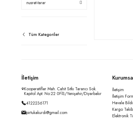
nusret-tarar
Tüm Kategoriler
İletişim
Kurumsa
Kooperatifler Mah. Cahit Sıtkı Tarancı Sok.
İletişim
Kapitol Apt. No:22 0FİS/Yenişehir/Diyarbakır
İletişim For
Havale Bild
4122236171
Kargo Takib
pirtukakurdi@gmail.com
Elektronik T