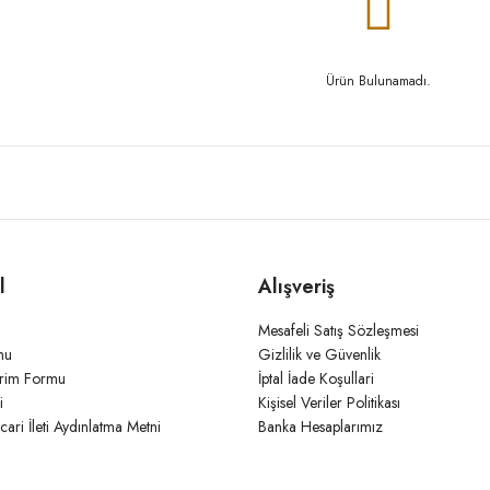
Ürün Bulunamadı.
l
Alışveriş
Mesafeli Satış Sözleşmesi
mu
Gizlilik ve Güvenlik
irim Formu
İptal İade Koşullari
i
Kişisel Veriler Politikası
icari İleti Aydınlatma Metni
Banka Hesaplarımız