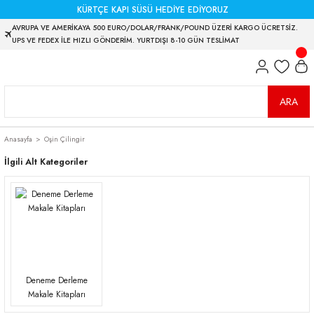
KÜRTÇE KAPI SÜSÜ HEDİYE EDİYORUZ
AVRUPA VE AMERİKAYA 500 EURO/DOLAR/FRANK/POUND ÜZERİ KARGO ÜCRETSİZ.
UPS VE FEDEX İLE HIZLI GÖNDERİM. YURTDIŞI 8-10 GÜN TESLİMAT
ARA
Anasayfa
Oşin Çilingir
İlgili Alt Kategoriler
Deneme Derleme
Makale Kitapları