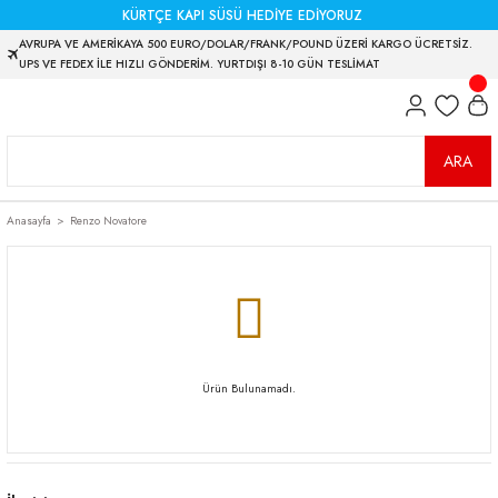
KÜRTÇE KAPI SÜSÜ HEDİYE EDİYORUZ
AVRUPA VE AMERİKAYA 500 EURO/DOLAR/FRANK/POUND ÜZERİ KARGO ÜCRETSİZ.
UPS VE FEDEX İLE HIZLI GÖNDERİM. YURTDIŞI 8-10 GÜN TESLİMAT
ARA
Anasayfa
Renzo Novatore
Ürün Bulunamadı.