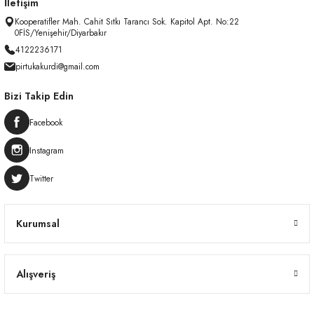
İletişim
Kooperatifler Mah. Cahit Sıtkı Tarancı Sok. Kapitol Apt. No:22
0FİS/Yenişehir/Diyarbakır
4122236171
pirtukakurdi@gmail.com
Bizi Takip Edin
Facebook
Instagram
Twitter
Kurumsal
Alışveriş