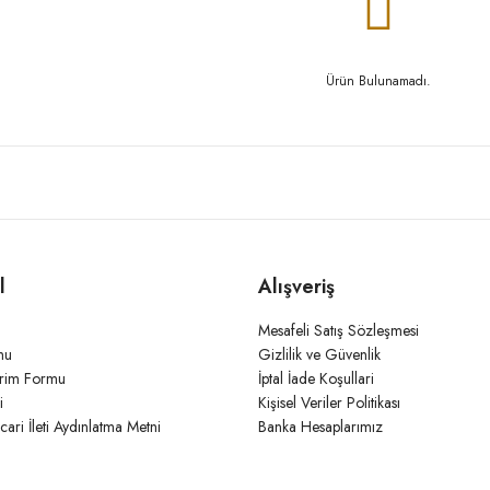
Ürün Bulunamadı.
l
Alışveriş
Mesafeli Satış Sözleşmesi
mu
Gizlilik ve Güvenlik
irim Formu
İptal İade Koşullari
i
Kişisel Veriler Politikası
icari İleti Aydınlatma Metni
Banka Hesaplarımız