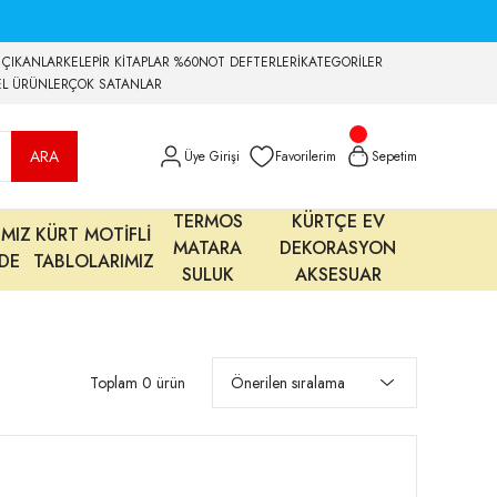
 ÇIKANLAR
KELEPİR KİTAPLAR %60
NOT DEFTERLERİ
KATEGORİLER
EL ÜRÜNLER
ÇOK SATANLAR
ARA
Üye Girişi
Favorilerim
Sepetim
TERMOS
KÜRTÇE EV
IMIZ
KÜRT MOTİFLİ
MATARA
DEKORASYON
MDE
TABLOLARIMIZ
SULUK
AKSESUAR
Toplam 0 ürün