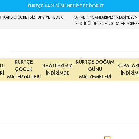
KÜRTÇE KAPI SÜSÜ HEDİYE EDİYORUZ
İ KARGO ÜCRETSİZ. UPS VE FEDEX
KAHVE FİNCANLARIMIZ
KIRTASİYE
YENİ
TEKSTİL ÜRÜNLERİMİZ
GIDA VE YÖRES
KÜRTÇE
KÜRTÇE DOĞUM
Dİ
SAATLERİMİZ
KUPALAR
ÇOCUK
GÜNÜ
Rİ
İNDİRİMDE
İNDİRİ
MATERYALLERİ
MALZEMELERİ