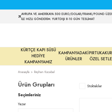
AVRUPA VE AMERİKAYA 500 EURO/DOLAR/FRANK/POUND ÜZER
İLE HIZLI GÖNDERİM. YURTDIŞI 8-10 GÜN TESLİMAT
KÜRTÇE KAPI SÜSÜ
KAMPANYADAKİ
PIRTUKAKUR
HEDİYE
ÜRÜNLER
ÖZEL SETLE
KAMPANYAMIZ
Anasayfa
Reyhan Kocabal
Ürün Grupları
Stoktakiler
Seçimleriniz
Yazar