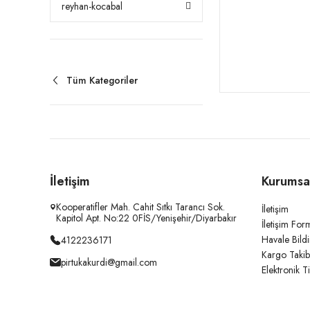
reyhan-kocabal
Tüm Kategoriler
İletişim
Kurumsa
Kooperatifler Mah. Cahit Sıtkı Tarancı Sok.
İletişim
Kapitol Apt. No:22 0FİS/Yenişehir/Diyarbakır
İletişim For
Havale Bild
4122236171
Kargo Takib
pirtukakurdi@gmail.com
Elektronik T