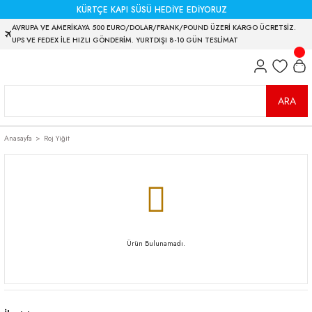
KÜRTÇE KAPI SÜSÜ HEDİYE EDİYORUZ
AVRUPA VE AMERİKAYA 500 EURO/DOLAR/FRANK/POUND ÜZERİ KARGO ÜCRETSİZ.
UPS VE FEDEX İLE HIZLI GÖNDERİM. YURTDIŞI 8-10 GÜN TESLİMAT
ARA
Anasayfa
Roj Yiğit
Ürün Bulunamadı.