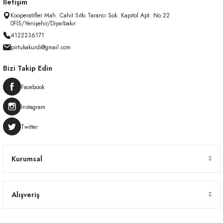
İletişim
Kooperatifler Mah. Cahit Sıtkı Tarancı Sok. Kapitol Apt. No:22
0FİS/Yenişehir/Diyarbakır
4122236171
pirtukakurdi@gmail.com
Bizi Takip Edin
Facebook
Instagram
Twitter
Kurumsal
Alışveriş