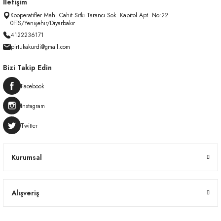
İletişim
Kooperatifler Mah. Cahit Sıtkı Tarancı Sok. Kapitol Apt. No:22
0FİS/Yenişehir/Diyarbakır
4122236171
pirtukakurdi@gmail.com
Bizi Takip Edin
Facebook
Instagram
Twitter
Kurumsal
Alışveriş