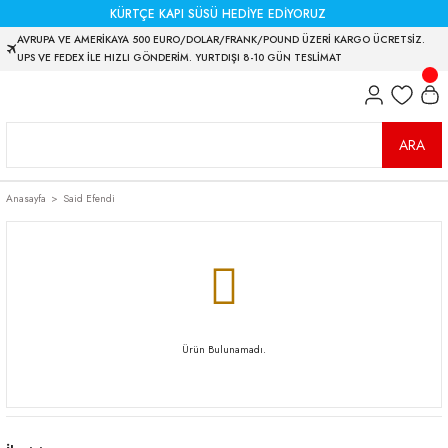
KÜRTÇE KAPI SÜSÜ HEDİYE EDİYORUZ
AVRUPA VE AMERİKAYA 500 EURO/DOLAR/FRANK/POUND ÜZERİ KARGO ÜCRETSİZ.
UPS VE FEDEX İLE HIZLI GÖNDERİM. YURTDIŞI 8-10 GÜN TESLİMAT
ARA
Anasayfa
Said Efendi
Ürün Bulunamadı.