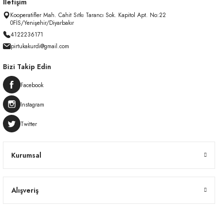
İletişim
Kooperatifler Mah. Cahit Sıtkı Tarancı Sok. Kapitol Apt. No:22
0FİS/Yenişehir/Diyarbakır
4122236171
pirtukakurdi@gmail.com
Bizi Takip Edin
Facebook
Instagram
Twitter
Kurumsal
Alışveriş