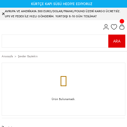
KÜRTÇE KAPI SÜSÜ HEDİYE EDİYORUZ
AVRUPA VE AMERİKAYA 500 EURO/DOLAR/FRANK/POUND ÜZERİ KARGO ÜCRETSİZ.
UPS VE FEDEX İLE HIZLI GÖNDERİM. YURTDIŞI 8-10 GÜN TESLİMAT
ARA
Anasayfa
Şevder Baytekin
Ürün Bulunamadı.