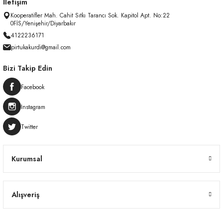
İletişim
Kooperatifler Mah. Cahit Sıtkı Tarancı Sok. Kapitol Apt. No:22
0FİS/Yenişehir/Diyarbakır
4122236171
pirtukakurdi@gmail.com
Bizi Takip Edin
Facebook
Instagram
Twitter
Kurumsal
Alışveriş