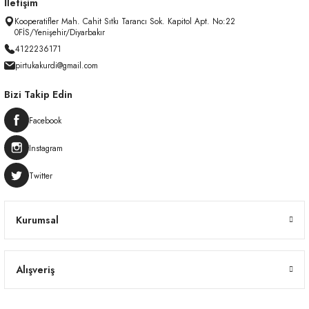
İletişim
Kooperatifler Mah. Cahit Sıtkı Tarancı Sok. Kapitol Apt. No:22
0FİS/Yenişehir/Diyarbakır
4122236171
pirtukakurdi@gmail.com
Bizi Takip Edin
Facebook
Instagram
Twitter
Kurumsal
Alışveriş