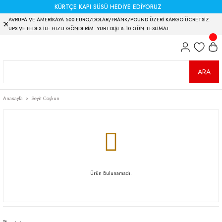
KÜRTÇE KAPI SÜSÜ HEDİYE EDİYORUZ
AVRUPA VE AMERİKAYA 500 EURO/DOLAR/FRANK/POUND ÜZERİ KARGO ÜCRETSİZ.
UPS VE FEDEX İLE HIZLI GÖNDERİM. YURTDIŞI 8-10 GÜN TESLİMAT
ARA
Anasayfa
Seyit Coşkun
Ürün Bulunamadı.