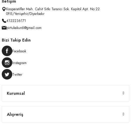
İletişim
Kooperatifler Mah. Cahit Sıtkı Tarancı Sok. Kapitol Apt. No:22
0FİS/Yenişehir/Diyarbakır
4122236171
pirtukakurdi@gmail.com
Bizi Takip Edin
Facebook
Instagram
Twitter
Kurumsal
Alışveriş